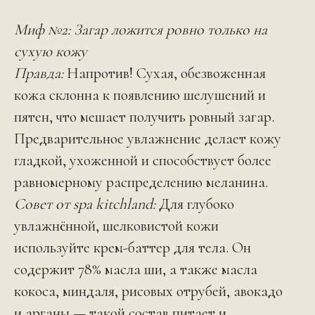
Миф №2: Загар ложится ровно только на
сухую кожу
Правда:
Напротив! Сухая, обезвоженная
кожа склонна к появлению шелушений и
пятен, что мешает получить ровный загар.
Предварительное увлажнение делает кожу
гладкой, ухоженной и способствует более
равномерному распределению меланина.
Совет от spa kitchland:
Для глубоко
увлажнённой, шелковистой кожи
используйте крем-баттер для тела. Он
содержит 78% масла ши, а также масла
кокоса, миндаля, рисовых отрубей, авокадо
и арганы — такой состав питает и