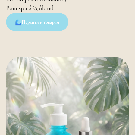
Ваш spa
kitch
land
Перейти к товарам