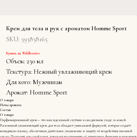
Крем для тела и рук с ароматом Homme Sport
SKU:
393838165
Купить на Wildberries
Объем: 230 мл
Текстура: Нежный увлажняющий крем
Для кого: Мужчинам
Аромат: Homme Sport
О товаре
Ноты аромата
Состав
О товаре
Парфюмированный крем— это ваш идеальный спутник в ежедневном уходе за кожей.
Роскошный увлажняющий крем для тела обладает уникальной формулой, которая создаёт
невидимую пленку, обеспечивая длительное увлажнение и защиту от воздействия внешней
среды. Подходит для сухой кожи, помогает восстановить её природные функции и наполняет