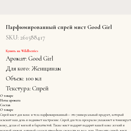
Парфюмированный спрей мист Good Girl
SKU:
261588417
Купить на Wildberries
Аромат: Good Girl
Для кого: Женщинам
Объем: 100 мл
Текстура: Спрей
О товаре
Ноты аромата
Состав
О товаре
Спрей мист для волос и тела парфюмированный— это универсальный продукт, который
освежит ваш день и поднимет настроение. Спрей для тела прекрасно увлажняет и тонизирует
кожу, делая её мягкой и бархатистой. Также мист подарит подарит вашей коже легкий и
нежный аромат, который создаст атмосферу свежести на весь день. Нанесите спрей- мист