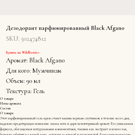
Дезодорант парфюмированный Black Afgano
SKU:
502474812
Купить на Wildberries
Аромат: Black Afgano
Для кого: Мужчинам
Объем: 90 мл
Текстура: Гель
О товаре
Ноты аромата
Состав
О товаре
Этот парфюмированный гель-крем станет вашим верным спутником в течение всего дня,
надежно предотвращая появление запаха пота и даря неповторимый аромат. Его уникальная
формула, обогащенная натуральными компонентами, такими как экстракт зеленого чая,
бережно заботится о вашей коже, оставляя ее мягкой и шелковистой. Благодаря молекулам,