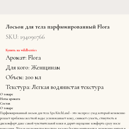
Лосьон для тела парфюмированный Flora
SKU:
194090766
Купить на wildberries
Аромат: Flora
Для кого: Женщинам
Объем: 200 мл
Текстура: Легкая водянистая текстура
О товаре
Ноты аромата
Состав
О товаре
Парфюмированный лосьон для тела Spa KitchLand - это экспресс-уход который мгновенно
решает проблемы жесткой воды: успопокаивает кожу, снимает сухость, стянутость и
дискомфорт даже самой чувствительной кожи и дарит ощущение комфорта сразу после
нанесения. Лёгкая шелковистая текстура лосьона быстро впитывается, мгновенно питает и