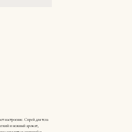
т настроение. Спрей для тела
легкий и нежный аромат,
енно зарядиться энергией и