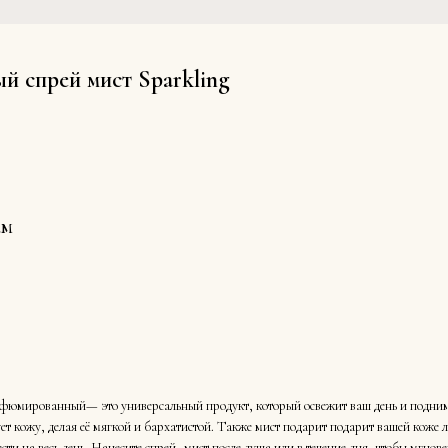
 спрей мист Sparkling
ам
арфюмированный— это универсальный продукт, который освежит ваш день и подниме
ет кожу, делая её мягкой и бархатистой. Также мист подарит подарит вашей коже 
сти на весь день. Нанесите спрей- мист после душа или в течение дня, чтобы мгнов