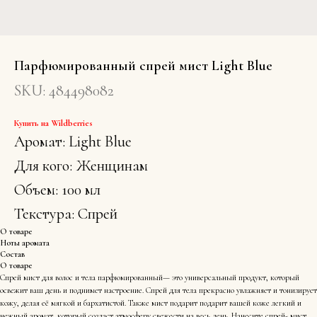
Парфюмированный спрей мист Light Blue
SKU:
484498082
Купить на Wildberries
Аромат: Light Blue
Для кого: Женщинам
Объем: 100 мл
Текстура: Спрей
О товаре
Ноты аромата
Состав
О товаре
Спрей мист для волос и тела парфюмированный— это универсальный продукт, который
освежит ваш день и поднимет настроение. Спрей для тела прекрасно увлажняет и тонизирует
кожу, делая её мягкой и бархатистой. Также мист подарит подарит вашей коже легкий и
нежный аромат, который создаст атмосферу свежести на весь день. Нанесите спрей- мист