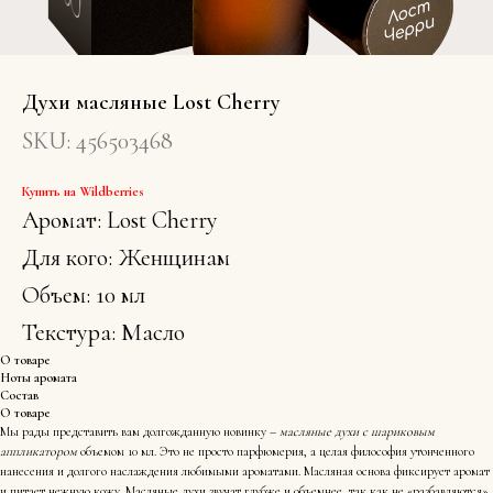
Духи масляные Lost Cherry
SKU:
456503468
Купить на Wildberries
Аромат: Lost Cherry
Для кого: Женщинам
Объем: 10 мл
Текстура: Масло
О товаре
Ноты аромата
Состав
О товаре
Мы рады представить вам долгожданную новинку –
масляные духи с шариковым
аппликатором
объемом 10 мл. Это не просто парфюмерия, а целая философия утонченного
нанесения и долгого наслаждения любимыми ароматами. Масляная основа фиксирует аромат
и питает нежную кожу. Масляные духи звучат глубже и объемнее, так как не «разбавляются»